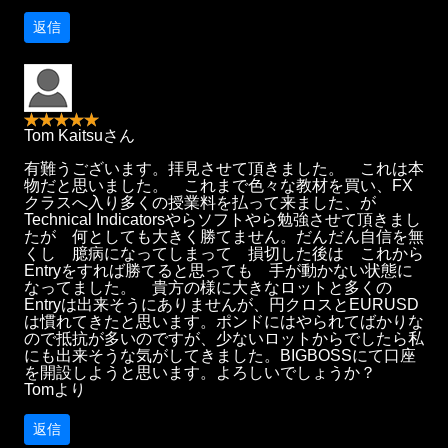
返信
Tom Kaitsuさん
有難うございます。拝見させて頂きました。 これは本
物だと思いました。 これまで色々な教材を買い、FX
クラスへ入り多くの授業料を払って来ました、が
Technical Indicatorsやらソフトやら勉強させて頂きまし
たが 何としても大きく勝てません。だんだん自信を無
くし 臆病になってしまって 損切した後は これから
Entryをすれば勝てると思っても 手が動かない状態に
なってました。 貴方の様に大きなロットと多くの
Entryは出来そうにありませんが、円クロスとEURUSD
は慣れてきたと思います。ポンドにはやられてばかりな
ので抵抗が多いのですが、少ないロットからでしたら私
にも出来そうな気がしてきました。BIGBOSSにて口座
を開設しようと思います。よろしいでしょうか？
Tomより
返信