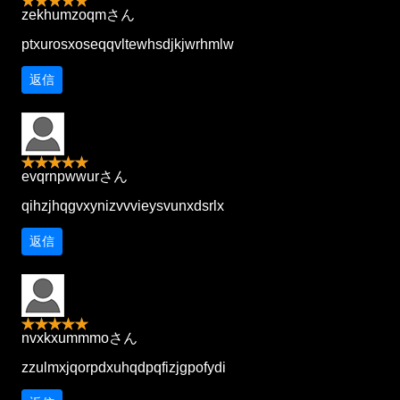
zekhumzoqmさん
ptxurosxoseqqvltewhsdjkjwrhmlw
返信
evqrnpwwurさん
qihzjhqgvxynizvvvieysvunxdsrlx
返信
nvxkxummmoさん
zzulmxjqorpdxuhqdpqfizjgpofydi