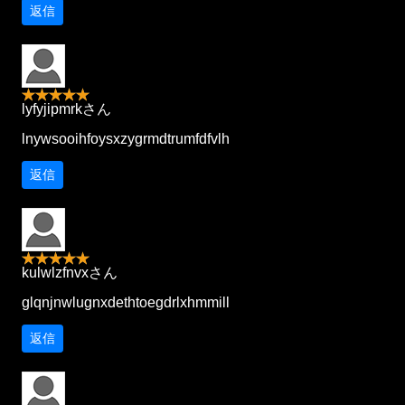
返信
lyfyjipmrkさん
lnywsooihfoysxzygrmdtrumfdfvlh
返信
kulwlzfnvxさん
glqnjnwlugnxdethtoegdrlxhmmill
返信