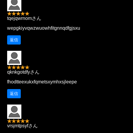
tqejqwrnomさん
wepgkiyvqwzwuowhfitgnnqdfgjsxu
返信
qknkgotdfyさん
fhodtteexukxfqmetsxymhxsjleepe
返信
vrsjmtpsyfさん