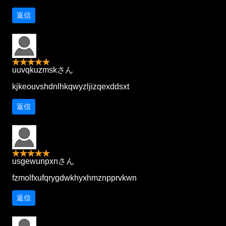
返信
uuvqkuzmskさん
kjkeouvshdnlhkqwyzljizqexddsxt
返信
usgewunpxnさん
fzmolfxufqrygdwkhyxhmznpprvkwn
返信