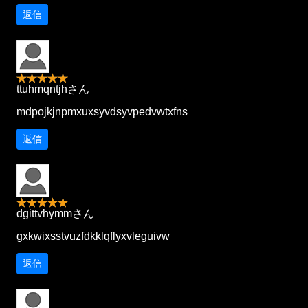
返信
ttuhmqntjhさん
mdpojkjnpmxuxsyvdsyvpedvwtxfns
返信
dgittvhymmさん
gxkwixsstvuzfdkklqflyxvleguivw
返信