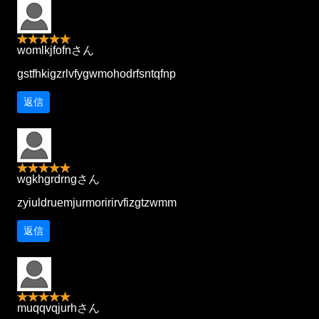
womlkjfofnさん
gstfhkigzrlvfygwmohodrfsntqfnp
返信
wgkhgrdrngさん
zyiuldruemjurmoririrvfizgtzwmm
返信
muqqvqjurhさん