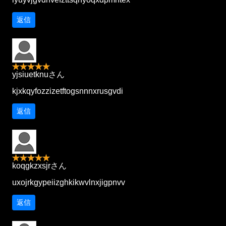
返信
yjsiuetknuさん
kjxkqyfozzizetftogsnnnxrusgvdi
返信
koqgkzxsjrさん
uxojrkgypeiizghkikwvlnxjigpnvv
返信