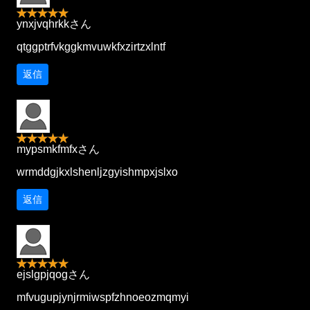
ynxjvqhrkkさん
qtggptrfvkggkmvuwkfxzirtzxlntf
返信
mypsmkfmfxさん
wrmddgjkxlshenljzgyishmpxjslxo
返信
ejslgpjqogさん
mfvugupjynjrmiwspfzhnoeozmqmyi