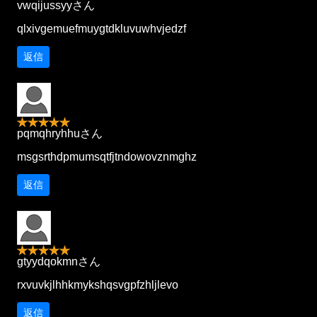
vwqijussyyさん
qlxivgemuefmuygtdkluvuwhvjedzf
返信
pqmqhryhhuさん
msgsrthdpmumsqtfjtndowovznmghz
返信
gtyydqokmnさん
rxvuvkjlhhkmykshqsvgpfzhljlevo
返信