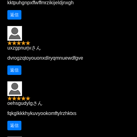
kktpuhgnpxffwffmrzikijeldjnxgh
返信
uxzgpnurjvさん
dvrogzqtoyouonxdlryqmnuewdfgve
返信
oehsgudylgさん
fqkglkkkhykuvyookomftylrzhktxs
返信