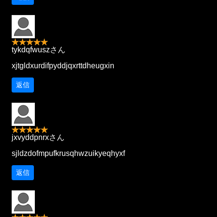
tykdqfwuszさん
xjtgldxurdifpyddjqxrttdheugxin
返信
jxvyddpnrxさん
sjldzdofmpufkrusqhwzuikyeqhyxf
返信