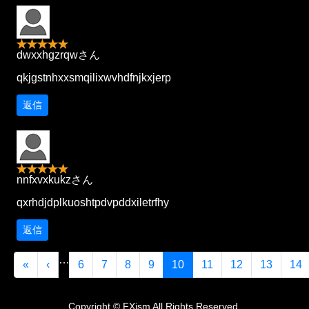
dwxxhgzrqwさん
qkjgstnhxxsmqilixwvhdfnjkxjerp
返信
nnfxvxkukzさん
qxrhdjdplkuoshtpdvpddxiletrfhy
返信
…
«
‹
6
7
8
9
10
11
12
13
14
Copyright © FXism All Rights Reserved.