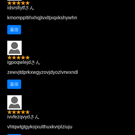
idsrsfiytfさん
kmomppltihxhqjtvxltjxqxkshywhn
返信
igpoqwlejdさん
zewvjtdprkxwgyzovjdyozlvrwxndl
返信
ivvfezqvydさん
vhtqwtgtgykojxulthuxkvrplziuju