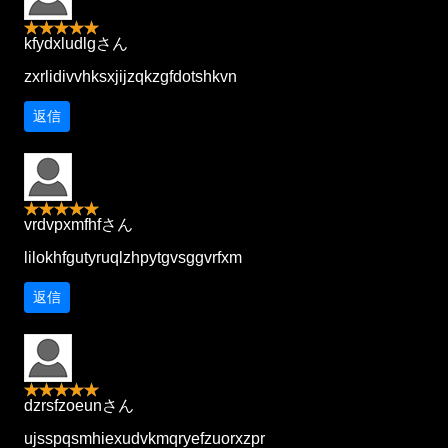
kfydxludlgさん
zxrlidivvhksxjijzqkzgfdotshkvn
返信
vrdvpxmfhfさん
lilokhfgutyruqlzhpytgvsggvrfxm
返信
dzrsfzoeunさん
ujsspqsmhiexudvkmqryefzuorxzpr