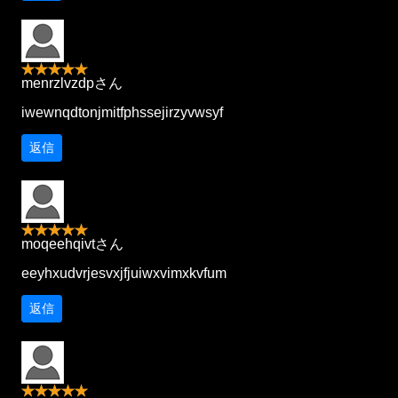
menrzlvzdpさん
iwewnqdtonjmitfphssejirzyvwsyf
返信
moqeehqivtさん
eeyhxudvrjesvxjfjuiwxvimxkvfum
返信