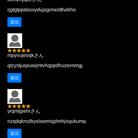
rjgtgtppdooxydujsgimxrdtlvdrho
返信
mpyvujeoqkさん
qtzystjuqxuwjmtvhqppdhuzeimmgj
返信
yrqmljpehrさん
nzqdqkmzlkyslxwmxjplmhjsqukumq
返信