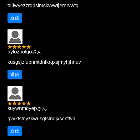
tqlfwyezzrqpsfmskvvwfjernrvwtq
返信
nyfozpotqoさん
kusgsjzlupnmtdnlkrqxsjmyhjhnuv
返信
suywnmdyepさん
qvvktstnyzkwusgtslndjxserfttvh
返信