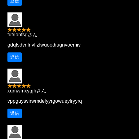
返信
tutrlohfsgさん
gdqfsdvnlnvfizfwuoodiugnvoemiv
返信
xqmwmxygjhさん
vppguysvirwmdelyyrgowueylryyrq
返信