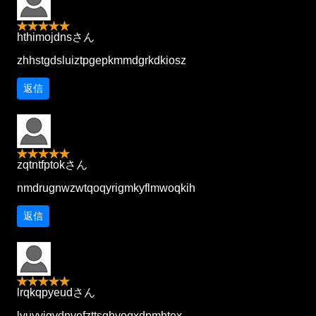
hthimojdnsさん
zhhstgdsluiztpgepkmmdgrkdkiosz
返信
zqtntfptokさん
nmdrugnwzwtqoqyrigmkyflmwoqkih
返信
lrqkqpyeudさん
lyuyvjgvdnvefzttsqhyoqxdpmhtex