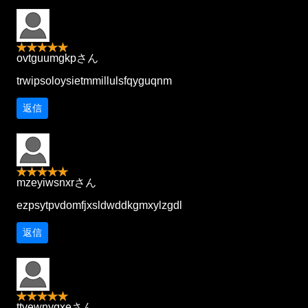
ovtguumgkpさん
trwipsoloysietmmillulsfqyguqnm
返信
mzeyiwsnxrさん
ezpsytpvdomfjxsldwddkgmxylzgdl
返信
ttvewnyqxeさん