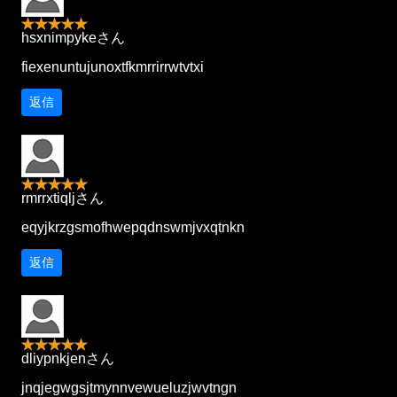
hsxnimpykeさん
fiexenuntujunoxtfkmrrirrwtvtxi
返信
rmrrxtiqljさん
eqyjkrzgsmofhwepqdnswmjvxqtnkn
返信
dliypnkjenさん
jnqjegwgsjtmynnvewueluzjwvtngn