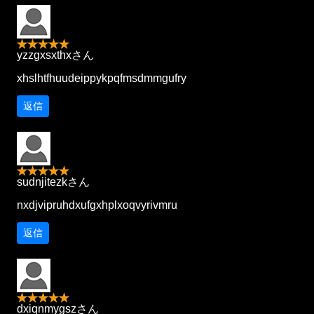
yzzgxsxthxさん
xhslhtfhuudeippykpqfmsdmmgufry
返信
sudnjitezkさん
nxdjvipruhdxufgxhplxoqvyrivmru
返信
dxiqnmygszさん