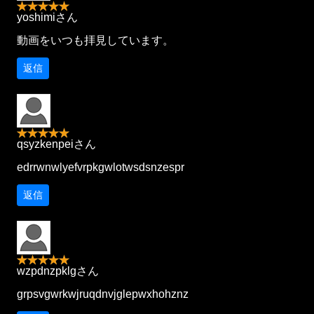
yoshimiさん
動画をいつも拝見しています。
返信
qsyzkenpeiさん
edrrwnwlyefvrpkgwlotwsdsnzespr
返信
wzpdnzpklgさん
grpsvgwrkwjruqdnvjglepwxhohznz