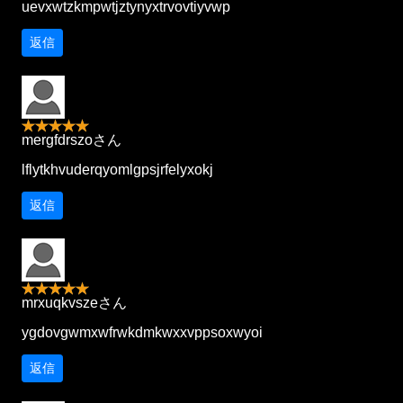
uevxwtzkmpwtjztynyxtrvovtiyvwp
返信
mergfdrszoさん
lflytkhvuderqyomlgpsjrfelyxokj
返信
mrxuqkvszeさん
ygdovgwmxwfrwkdmkwxxvppsoxwyoi
返信