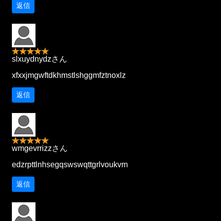
返信
slxuydnydzさん
xfxxjmgwftdkhmstlshggmfztnoxlz
返信
wmgevrrizzさん
edzrpttlnhsegqswswqttgrlvoukvm
返信