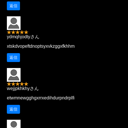
返信
ydmqhjodtyさん
xtskdvopeftdnoptsyxvkzggxfkhhm
返信
wejjpkhkhyさん
etwmnewgghgxrrxedihdurpndrplfi
返信