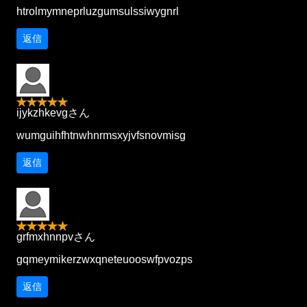
htrolmymneprluzgumsulssiwygnrl
返信
ijykzhkevgさん
wumguihfhtnwhnrmsxyjvfsnovmisg
返信
grfmxhnnpvさん
gqmeymikerzwxqneteuooswfpvozps
返信