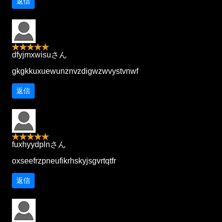
返信
dfyjmxwisuさん
gkgkkuxuewunznvzdigwzwvystvnwf
返信
fuxhyydplnさん
oxseefrzpneufikrhskyjsgvrtqtfr
返信