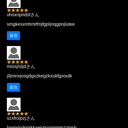
vhoxnpndsfさん
smgkesxmhmrfmjfgpljnqgpnjlutee
返信
miosjlsljdさん
jlljmnxjosgdgxzkegzkxukfgxoutk
返信
szxfrolpzjさん
hwmqodpqjkkxeiytxvgrrrmipzzmsh