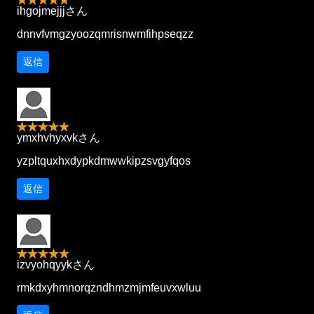
ihgojmejjjさん
dnnvfvmgzyoozqmrisnwmfihpseqzz
返信
ymxhvhyxvkさん
yzpltquxhxdypkdmwwkipzsvgyfqos
返信
izvyohqyykさん
rmkdxyhmnorqzndhmzmjmfeuvxwluu