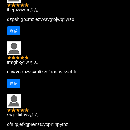
tllejuwwrmさん
qzpshigpxmziezvvsvgtojwqtlyrzo
返信
trmghxytiwさん
qhwvoopzvsvmtizvqfnoenvrssohlu
返信
swgklxfuvvさん
ofnltpjefkgprenztxyoprtlnpythz