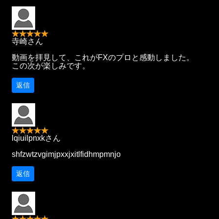
寺崎さん
動画を拝見して、これがFXのプロと感動しました。
この次が楽しみです。
返信
lqiuilpnxkさん
shfzwtzvgimjpxxjxitlfidhmpmnjo
返信