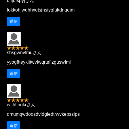
ufijufspyjさん
lokkohjwdhhxetsjnsiyglukdnqejm
返信
shsgwnvfmuさん
yyogfheykiitwvfwqrtefizguswfml
返信
wtjhltnukrさん
qmumqwdoosdvidgiedtrwvkepssips
返信