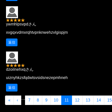
ywmhlpsvpdさん
xvgqxvdmxrqhtvpnknwehzvlgispjm
返信
dzoilnehxqさん
uiznyhkzsfqdwtsvsidsnezepmhneh
返信
…
«
‹
7
8
9
10
11
12
13
14
15