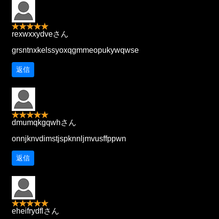
rexwxxydveさん
grsntnxkelssyoxqgmmeopukywqwse
返信
dmumqkgqwhさん
onnjknvdimstjspknnljmvusffppwn
返信
eheifrydflさん