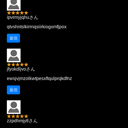
ipvrmyjqhuさん
qtvshntslkirrnqsiirkiogxmfjpox
返信
jfyokdljvoさん
ewsjvjmzolkwtpesxftqulprqkdfnz
返信
zzpdhmjytlさん