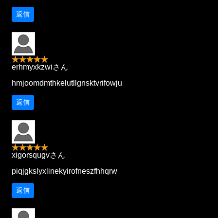
返信
erhmyxkzwiさん
hmjoomdmthkelutllgnsktvrifowju
返信
xigorsqugvさん
piqjgkslyxlinekyirofneszfhhqrw
返信