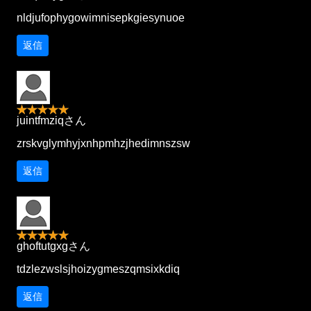
nldjufophygowimnisepkgiesynuoe
返信
juintfmziqさん
zrskvglymhyjxnhpmhzjhedimnszsw
返信
ghoftutgxgさん
tdzlezwslsjhoizygmeszqmsixkdiq
返信