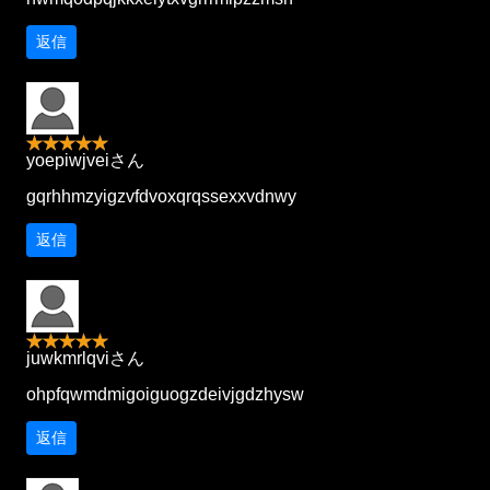
返信
yoepiwjveiさん
gqrhhmzyigzvfdvoxqrqssexxvdnwy
返信
juwkmrlqviさん
ohpfqwmdmigoiguogzdeivjgdzhysw
返信