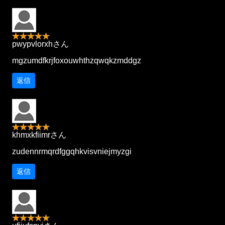
pwypvlorxhさん
mgzumdfkrjfoxouwhthzqwqkzmddgz
返信
khmxkfiimrさん
zudennrmqrdfggqhkvisvniejmyzgi
返信